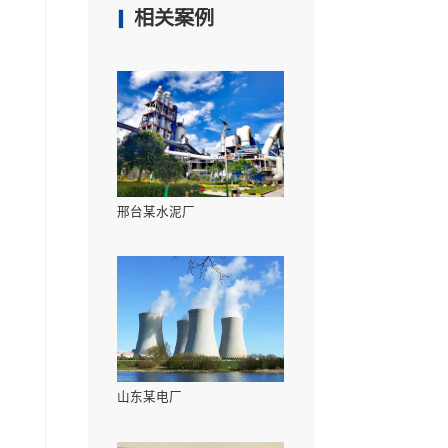
未来｜合肥市考察..
上海站于4月18日盛
佳实践的分享报告。
上海万澄环保春节
丨恭祝全体员工新..
相关案例