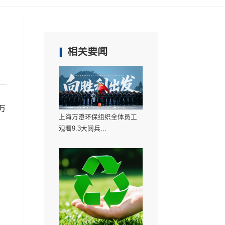
首页
新闻
最佳实践奖”！
相关要闻
月18日盛大开幕。上海万
上海万澄环保组织
观看9.3大阅兵...