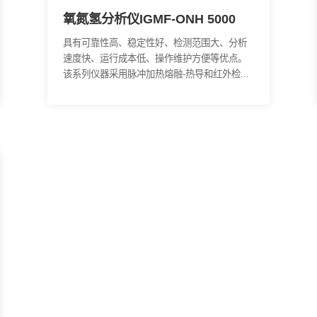
00
氧氮氢分析仪IGMF-ONH 5
快、运行
具有可靠性高、稳定性好、检测范围
列仪器采
速度快、运行成本低、操作维护方便
电...
该系列仪器采用脉冲加热熔融-热导和红