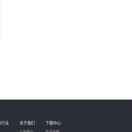
00
快、运行
列仪器采
电...