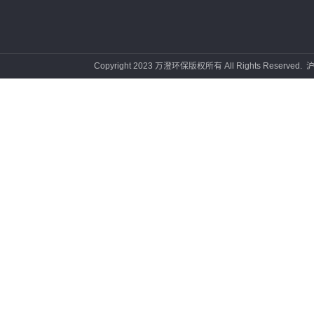
产品中心
工程方案
新闻
应用水泥行业
水泥行业
公司资
应用电力行业
电力行业
行业资
应用碳减排
碳减排行业
应用智慧水务
智慧水务
仪器设备