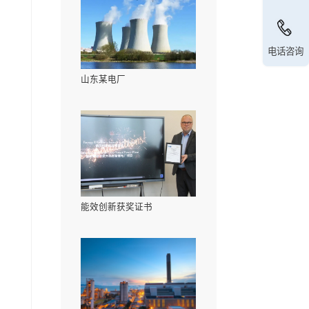
相关案例
邢台某水泥厂