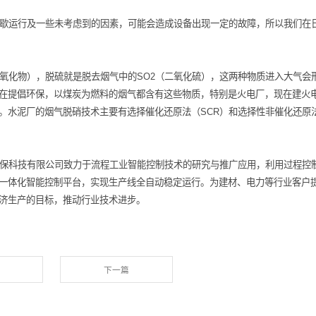
规定风量的情况下运行。
70度，温度的变化会影响到粉尘的比电阻等影响除尘效率。
度在200~300℃是可能的。
上部，所有清扫孔都须做到严密不漏风，如果有漏风现象，会使清
。
备生产设备间歇运行及一些未考虑到的因素，可能会造成设备出现
的NOx（氮氧化物），脱硫就是脱去烟气中的SO2（二氧化硫）
现在国家一直在提倡环保，以煤炭为燃料的烟气都含有这些物质，
有开始强制上。水泥厂的烟气脱硝技术主要有选择催化还原法（SC