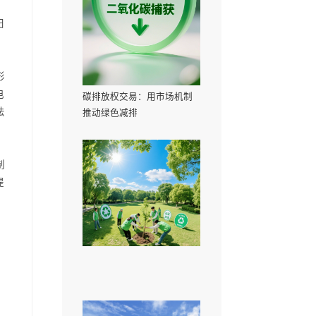
扫孔上游管道内流速降低，粉
一定的故障，所以我们在日
，这两种物质进入大气会形
特别是火电厂，现在建火电
碳排放权交易：用
R）和选择性非催化还原法
推动绿色减排