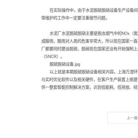
温度环境对水泥脱硫脱硝设备的影响:
1、根据风量设计，一般不能使其在超过
2、现在用的PPS滤料比较多，温度在1
3、我们可以选择耐高温树脂，使长期工作温
4、设备清扫孔的位置应在管道的侧面或
尘沉积更加严重，致使吸尘孔抽风量减少
在实际操作中，由于水泥脱硫脱硝设
常维护的工作中一定要注重细节问题。
水泥厂水泥脱硫脱硝主要是脱去烟气中
成酸雨，酸雨对人类的危害非常大，所以
厂都要同时建设脱硫，脱硝现在国家还没
（SNCR）。
脱硫脱硝设备.jpg