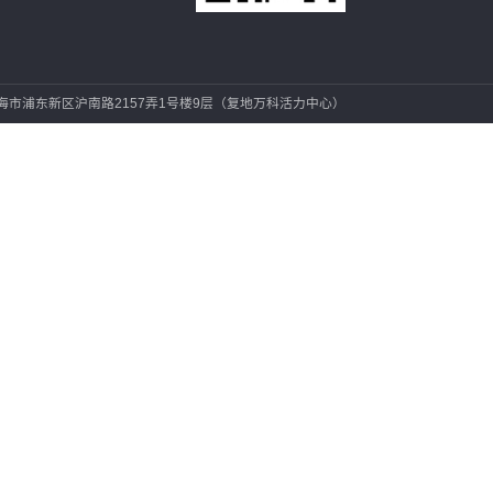
南方某水泥厂
15021
021-6